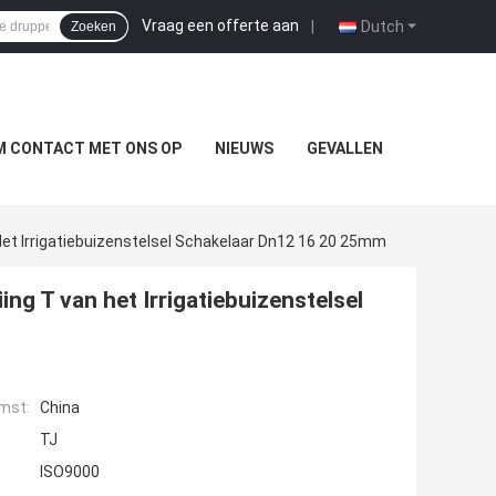
Vraag een offerte aan
|
Dutch
Zoeken
M CONTACT MET ONS OP
NIEUWS
GEVALLEN
Het Irrigatiebuizenstelsel Schakelaar Dn12 16 20 25mm
ng T van het Irrigatiebuizenstelsel
mst:
China
TJ
ISO9000