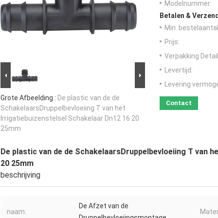
Modelnummer:
Betalen & Verzen
Min. bestelaantal
Prijs:
Verpakking Detail
Levertijd:
Levering vermog
Grote Afbeelding :
De plastic van de de
Contact
SchakelaarsDruppelbevloeiing T van het
Irrigatiebuizenstelsel Schakelaar Dn12 16 20
25mm
De plastic van de de SchakelaarsDruppelbevloeiing T van he
20 25mm
beschrijving
De Afzet van de
naam:
Mater
Druppelbevloeiingsmontage