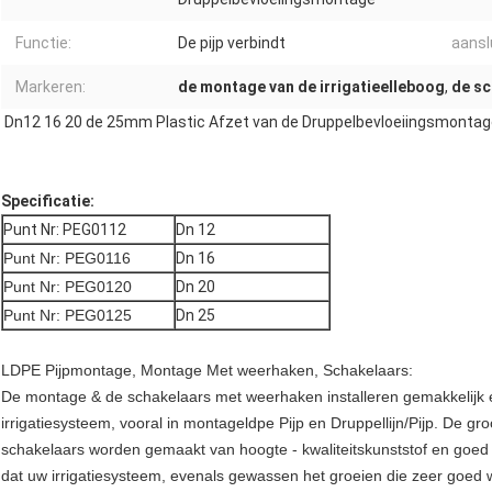
Functie:
De pijp verbindt
aansl
Markeren:
de montage van de irrigatieelleboog
,
de sc
Dn12 16 20 de 25mm Plastic Afzet van de Druppelbevloeiingsmontage v
Specificatie:
Punt Nr: PEG0112
Dn 12
Punt Nr: PEG0116
Dn 16
Punt Nr: PEG0120
Dn 20
Punt Nr: PEG0125
Dn 25
LDPE Pijpmontage, Montage Met weerhaken, Schakelaars:
De montage & de schakelaars met weerhaken installeren gemakkelijk e
irrigatiesysteem, vooral in montageldpe Pijp en Druppellijn/Pijp. De gro
schakelaars worden gemaakt van hoogte - kwaliteitskunststof en goed 
dat uw irrigatiesysteem, evenals gewassen het groeien die zeer goed 