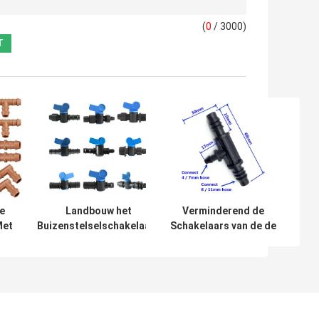
(
0
/ 3000)
e
Landbouw het
Verminderend de
Met
Buizenstelselschakelaars
Schakelaars van de de
et de
Dn 3/4 van de
SchakelaarDruppelbevloeiing
telsel
Tuinirrigatie“ voor Pijp
van de T-stukweerhaak 3/8
Duim - 1/4 Duim
tage
elsel