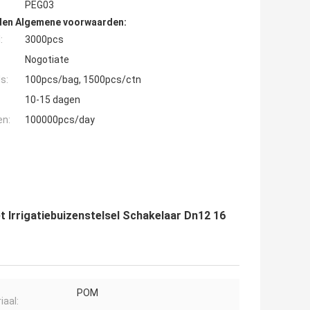
PEG03
den Algemene voorwaarden:
:
3000pcs
Nogotiate
s:
100pcs/bag, 1500pcs/ctn
10-15 dagen
en:
100000pcs/day
t Irrigatiebuizenstelsel Schakelaar Dn12 16
POM
iaal: