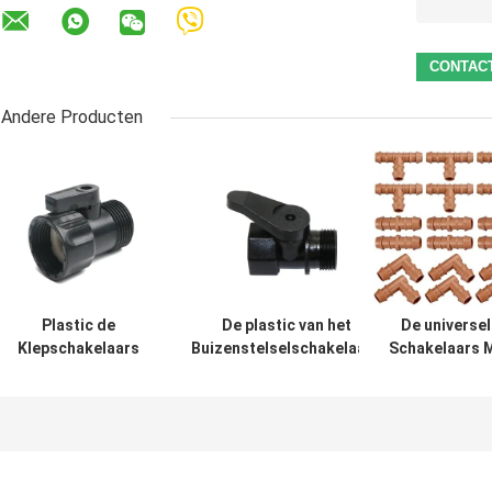
Andere Producten
Plastic de
De plastic van het
De universel
Klepschakelaars
Buizenstelselschakelaars
Schakelaars 
3/4 van de
van de 3/4 Duimirrigatie
weerhaken van h
Tuinirrigatie“
Vrouwelijke Draad aan
Irrigatiebuizens
Mannetje aan
Mannelijke Draad
van de
Vrouwelijke de
Koppelingsmon
Buisschakelaar
voor 1/2“
van de
Druppelbuizenst