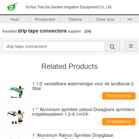
YuYao TianJia Garden Irrigation Equipment Co.,Ltd.
Huis
Producten
Videos
Over ons
>>
drip tape connectors
Kwaliteit
supplier.
(24)
Related Products
1 1/2' verstelbare waterreiniger voor de landbouw 2-
5bar
Onderzoek nu
1 "' Aluminium sprinkler pistool Draagbare sprinklers
irrigatiesysteem 1,2-6,1m3/h
Onderzoek nu
1' Aluminium Rainun Sprinkler Draagbaar