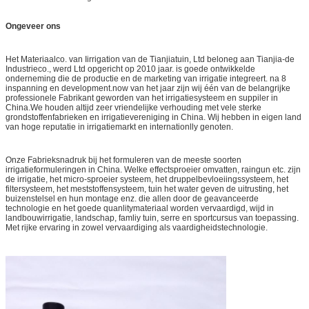
Ongeveer ons
Het Materiaalco. van Iirrigation van de Tianjiatuin, Ltd beloneg aan Tianjia-de
Industrieco., werd Ltd opgericht op 2010 jaar. is goede ontwikkelde
onderneming die de productie en de marketing van irrigatie integreert. na 8
inspanning en development.now van het jaar zijn wij één van de belangrijke
professionele Fabrikant geworden van het irrigatiesysteem en suppiler in
China.We houden altijd zeer vriendelijke verhouding met vele sterke
grondstoffenfabrieken en irrigatievereniging in China. Wij hebben in eigen land
van hoge reputatie in irrigatiemarkt en internationlly genoten.
Onze Fabrieksnadruk bij het formuleren van de meeste soorten
irrigatieformuleringen in China. Welke effectsproeier omvatten, raingun etc. zijn
de irrigatie, het micro-sproeier systeem, het druppelbevloeiingssysteem, het
filtersysteem, het meststoffensysteem, tuin het water geven de uitrusting, het
buizenstelsel en hun montage enz. die allen door de geavanceerde
technologie en het goede quanlitymateriaal worden vervaardigd, wijd in
landbouwirrigatie, landschap, famliy tuin, serre en sportcursus van toepassing.
Met rijke ervaring in zowel vervaardiging als vaardigheidstechnologie.