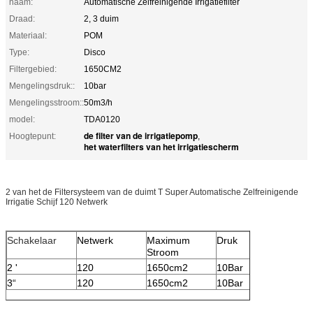
naam:
Automatische Zelfreinigende Irrigatiefilter
Draad:
2, 3 duim
Materiaal:
POM
Type:
Disco
Filtergebied:
1650CM2
Mengelingsdruk::
10bar
Mengelingsstroom::
50m3/h
model:
TDA0120
de filter van de irrigatiepomp
Hoogtepunt:
,
het waterfilters van het irrigatiescherm
2 van het de Filtersysteem van de duimt T Super Automatische Zelfreinigende
Irrigatie Schijf 120 Netwerk
Schakelaar
Netwerk
Maximum
Druk
Stroom
2 '
120
1650cm2
10Bar
3“
120
1650
cm2
10Bar