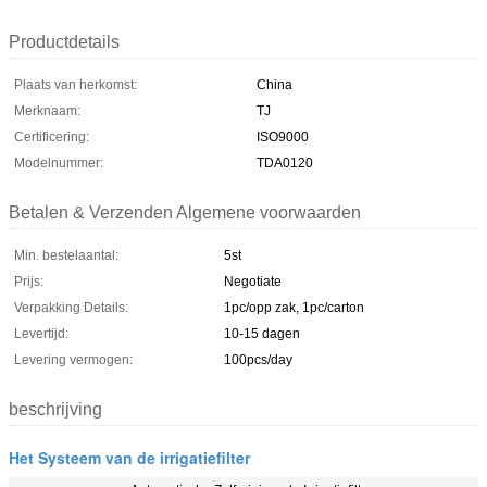
Productdetails
Plaats van herkomst:
China
Merknaam:
TJ
Certificering:
ISO9000
Modelnummer:
TDA0120
Betalen & Verzenden Algemene voorwaarden
Min. bestelaantal:
5st
Prijs:
Negotiate
Verpakking Details:
1pc/opp zak, 1pc/carton
Levertijd:
10-15 dagen
Levering vermogen:
100pcs/day
beschrijving
Het Systeem van de irrigatiefilter