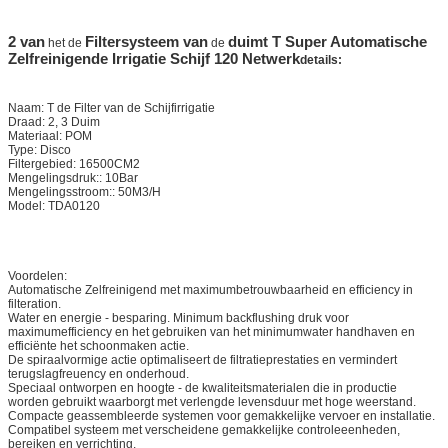
2 van
Filtersysteem van
duimt T Super Automatische
het de
de
Zelfreinigende Irrigatie Schijf 120 Netwerk
details
:
Naam: T de Filter van de Schijfirrigatie
Draad: 2, 3 Duim
Materiaal: POM
Type: Disco
Filtergebied: 16500CM2
Mengelingsdruk:: 10Bar
Mengelingsstroom:: 50M3/H
Model: TDA0120
Voordelen:
Automatische Zelfreinigend met maximumbetrouwbaarheid en efficiency in
filteration.
Water en energie - besparing. Minimum backflushing druk voor
maximumefficiency en het gebruiken van het minimumwater handhaven en
efficiënte het schoonmaken actie.
De spiraalvormige actie optimaliseert de filtratieprestaties en vermindert
terugslagfreuency en onderhoud.
Speciaal ontworpen en hoogte - de kwaliteitsmaterialen die in productie
worden gebruikt waarborgt met verlengde levensduur met hoge weerstand.
Compacte geassembleerde systemen voor gemakkelijke vervoer en installatie.
Compatibel systeem met verscheidene gemakkelijke controleeenheden,
bereiken en verrichting.