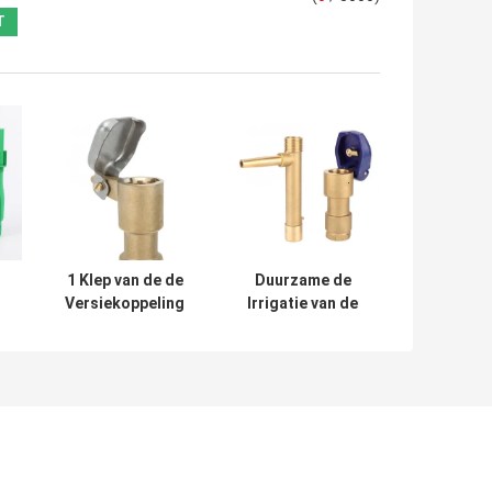
1 Klep van de de
Duurzame de
Versiekoppeling
Irrigatie van de
m
van het
Messings Snelle
duimmessing de
Koppeling Anti
Snelle 2 - 8,8 Bar
het Verouderen
s
voor
1.5Mpa Werkdruk
Landbouwirrigatie