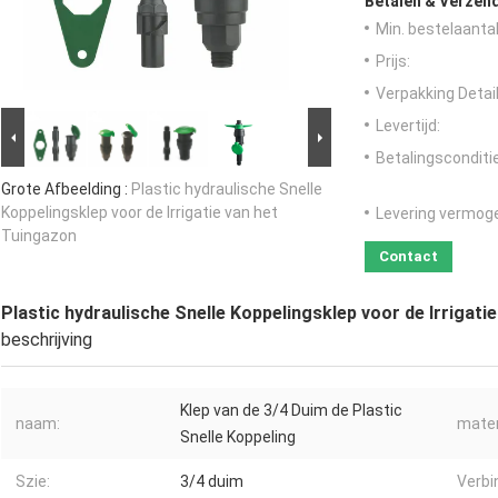
Betalen & Verzen
Min. bestelaantal
Prijs:
Verpakking Detail
Levertijd:
Betalingsconditi
Grote Afbeelding :
Plastic hydraulische Snelle
Koppelingsklep voor de Irrigatie van het
Levering vermog
Tuingazon
Contact
Plastic hydraulische Snelle Koppelingsklep voor de Irrigati
beschrijving
Klep van de 3/4 Duim de Plastic
naam:
mater
Snelle Koppeling
Szie:
3/4 duim
Verbi