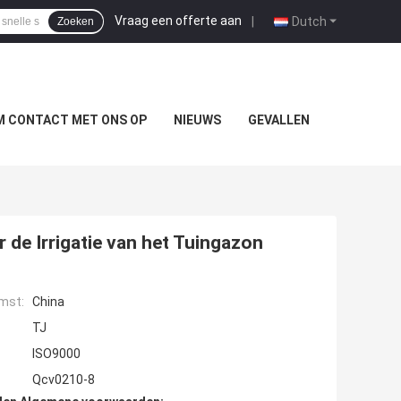
Vraag een offerte aan
|
Dutch
Zoeken
M CONTACT MET ONS OP
NIEUWS
GEVALLEN
 de Irrigatie van het Tuingazon
mst:
China
TJ
ISO9000
Qcv0210-8