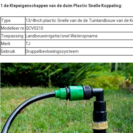
1 de Klepeigenschappen van de duim Plastic Snelle Koppeling:
Type
13/4Inch plastic Snelle van de de Tuinlandbouw van de K
Modelleer nr.
QCV0210
Toepassing
Landbouwirrigatie/snel Wateropname
Merk
TJ
Gebruik
Druppelbevloeiingssysteem