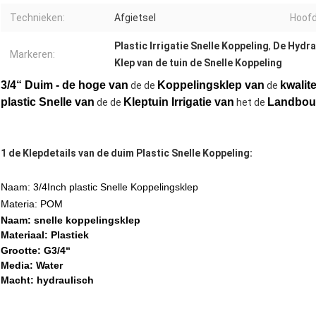
Technieken:
Afgietsel
Hoofd
Plastic Irrigatie Snelle Koppeling
,
De Hydra
Markeren:
Klep van de tuin de Snelle Koppeling
3/4“ Duim - de hoge
van
Koppelingsklep van
kwalite
de de
de
plastic Snelle van
Klep
tuin Irrigatie van
Landbou
de de
het de
1 de Klepdetails van de duim Plastic Snelle Koppeling:
Naam: 3/4Inch plastic Snelle Koppelingsklep
Materia: POM
Naam:
snelle koppelingsklep
Materiaal:
Plastiek
Grootte: G3/4“
Media: Water
Macht: hydraulisch