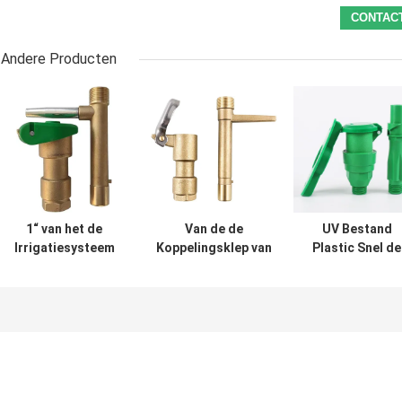
Andere Producten
1“ van het de
Van de de
UV Bestand
Irrigatiesysteem
Koppelingsklep van
Plastic Snel de
van de Messings
het 3/4
Koppelingspo
Snelle Koppeling
Duimmessing Snel
Materiaal van
Vrouwelijke de
de
Buizenstelsel
Draadverbinding
Irrigatiehulpmiddel
Snel Schakelaar
Y DN25
voor Yard