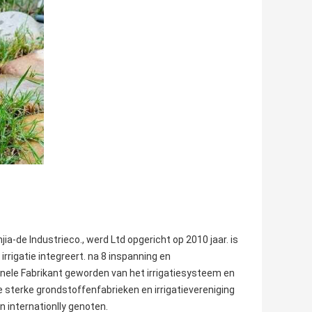
jia-de Industrieco., werd Ltd opgericht op 2010 jaar. is
rigatie integreert. na 8 inspanning en
ionele Fabrikant geworden van het irrigatiesysteem en
le sterke grondstoffenfabrieken en irrigatievereniging
en internationlly genoten.