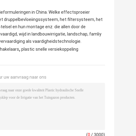
ieformuleringen in China. Welke effectsproeier
het druppelbevloeiingssysteem, het filtersysteem, het
elsel en hun montage enz. die allen door de
ardigd, wijd in landbouwirrigatie, landschap, famliy
 vervaardiging als vaardigheidstechnologie.
,
chakelaars
plastic snelle versiekoppeling
ur uw aanvraag naar ons
(
0
/ 3000)