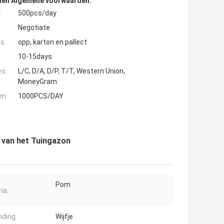
den Algemene voorwaarden:
:
500pcs/day
Negotiate
s:
opp, karton en pallect
10-15days
es:
L/C, D/A, D/P, T/T, Western Union,
MoneyGram
en:
1000PCS/DAY
e van het Tuingazon
Pom
ia:
nding:
Wijfje