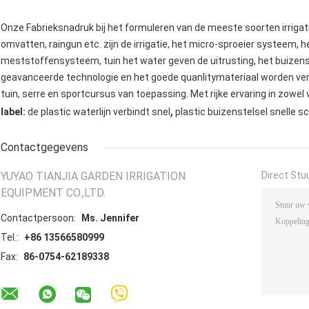
Onze Fabrieksnadruk bij het formuleren van de meeste soorten irrigat
omvatten, raingun etc. zijn de irrigatie, het micro-sproeier systeem, 
meststoffensysteem, tuin het water geven de uitrusting, het buizenst
geavanceerde technologie en het goede quanlitymateriaal worden verva
tuin, serre en sportcursus van toepassing. Met rijke ervaring in zowel
,
label:
de plastic waterlijn verbindt snel
plastic buizenstelsel snelle s
Contactgegevens
YUYAO TIANJIA GARDEN IRRIGATION
Direct Stu
EQUIPMENT CO.,LTD.
Contactpersoon:
Ms. Jennifer
Tel.:
+86 13566580999
Fax:
86-0754-62189338