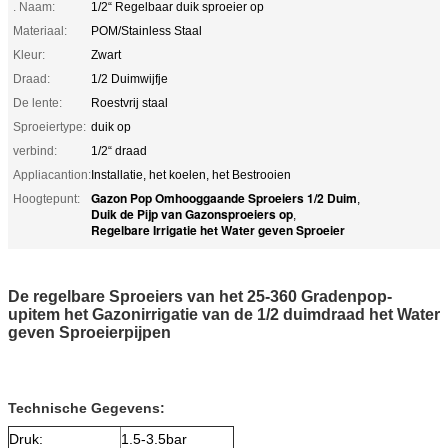
. Naam:
1/2“ Regelbaar duik sproeier op
Materiaal:
POM/Stainless Staal
Kleur:
Zwart
Draad:
1/2 Duimwijfje
De lente:
Roestvrij staal
Sproeiertype:
duik op
verbind:
1/2“ draad
Appliacantion:
Installatie, het koelen, het Bestrooien
Gazon Pop Omhooggaande Sproeiers 1/2 Duim
Hoogtepunt:
,
Duik de Pijp van Gazonsproeiers op
,
Regelbare Irrigatie het Water geven Sproeier
De regelbare Sproeiers van het 25-360 Gradenpop-
upitem het Gazonirrigatie van de 1/2 duimdraad het Water
geven Sproeierpijpen
Technische Gegevens:
Druk:
1.5-3.5bar