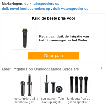
duik tuinsproeiers op
Markeringen:
,
duik nevel hoofdsproeiers op
duik watersproeier op
,
Krijg de beste prijs voor
Regelbaar duik de Irrigatie van
het Sproeiersgazon het Water
geven Sproeierpijp op 1/2 Duim
Doorgaan
Irrigatie Pop Omhooggaande Sproeiers
Meer
n met 55
1/2' irrigatie pop-
Circulaire
Weerbestendige
3/4 inch 
tot en met
up sprinklers tuin /
spuitpatroon Tuin
landbouw Pop-up
gazon irr
) Pop-up
landbouw gazon
Pop-up irrigatie
gazon sprinklers
pop-up spr
klers
water sprinkler
sprinklers voor
met sproeiafstand
weerbest