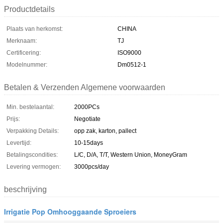
Productdetails
Plaats van herkomst:
CHINA
Merknaam:
TJ
Certificering:
ISO9000
Modelnummer:
Dm0512-1
Betalen & Verzenden Algemene voorwaarden
Min. bestelaantal:
2000PCs
Prijs:
Negotiate
Verpakking Details:
opp zak, karton, pallect
Levertijd:
10-15days
Betalingscondities:
L/C, D/A, T/T, Western Union, MoneyGram
Levering vermogen:
3000pcs/day
beschrijving
Irrigatie Pop Omhooggaande Sproeiers