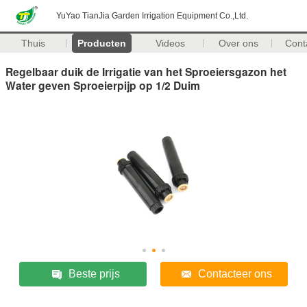
YuYao TianJia Garden Irrigation Equipment Co.,Ltd.
Thuis
Producten
Videos
Over ons
Cont
Regelbaar duik de Irrigatie van het Sproeiersgazon het
Water geven Sproeierpijp op 1/2 Duim
Beste prijs
Contacteer ons